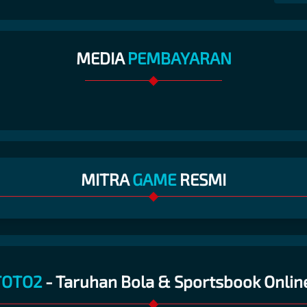
MEDIA
PEMBAYARAN
MITRA
GAME
RESMI
TOTO2
- Taruhan Bola & Sportsbook Onlin