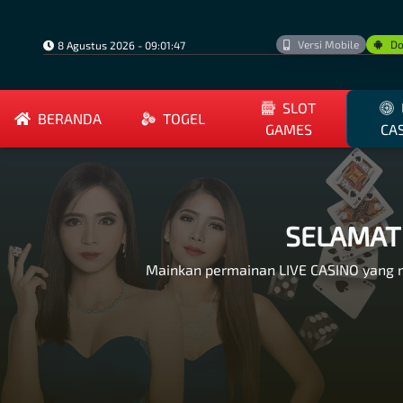
Versi Mobile
D
8 Agustus 2026 - 09:01:48
SLOT
BERANDA
TOGEL
GAMES
CA
SELAMAT
Mainkan permainan LIVE CASINO yang me