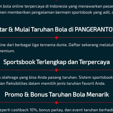
n bola online terpercaya di Indonesia yang menawarkan pasara
itmen memberikan pengalaman bermain sportsbook yang adil,
tar & Mulai Taruhan Bola di PANGERANT
line
dari berbagai liga ternama dunia. Daftar sekarang melalu
premium.
Sportsbook Terlengkap dan Terpercaya
is olahraga yang bisa Anda pasang taruhan. Sistem sportsboo
fleksibilitas dalam memilih jenis taruhan favorit Anda.
Promo & Bonus Taruhan Bola Menarik
eperti cashback 10%, bonus parlay, dan event taruhan berha