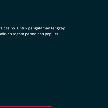
ive casino. Untuk pengalaman lengkap
adirkan ragam permainan populer
2